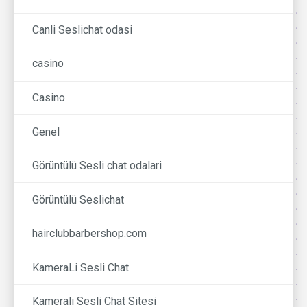
Canli Seslichat odasi
casino
Casino
Genel
Görüntülü Sesli chat odalari
Görüntülü Seslichat
hairclubbarbershop.com
KameraLi Sesli Chat
Kamerali Sesli Chat Sitesi