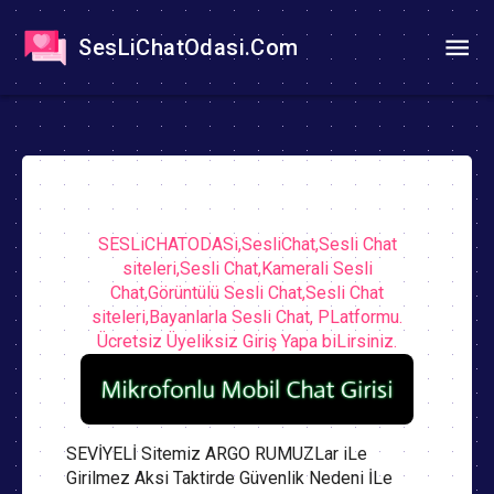
SesLiChatOdasi.Com
SESLiCHATODASi,SesliChat,Sesli Chat
siteleri,Sesli Chat,Kamerali Sesli
Chat,Görüntülü Sesli Chat,Sesli Chat
siteleri,Bayanlarla Sesli Chat, PLatformu.
Ücretsiz Üyeliksiz Giriş Yapa biLirsiniz.
SEVİYELİ Sitemiz ARGO RUMUZLar iLe
Girilmez Aksi Taktirde Güvenlik Nedeni İLe