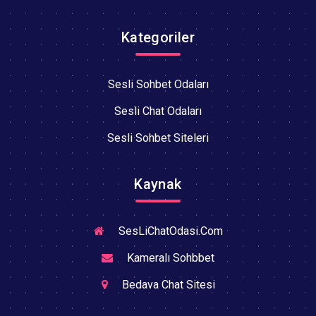
Kategoriler
Sesli Sohbet Odaları
Sesli Chat Odaları
Sesli Sohbet Siteleri
Kaynak
SesLiChatOdasi.Com
Kameralı Sohbbet
Bedava Chat Sitesi