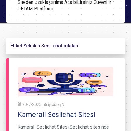
Siteden Uzaklaştırılma ALa biLirsiniz Güvenilir
ORTAM PLatform
Etiket:
Yetiskin Sesli chat odalari
20-7-2025
iyidizayN
Kamerali Seslichat Sitesi
Kamerali Seslichat Sitesi,Seslichat sitesinde