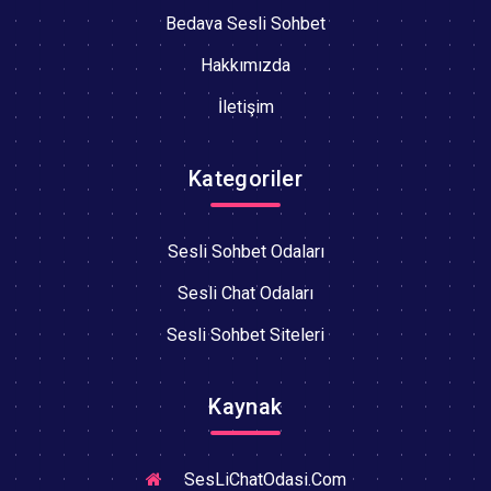
Bedava Sesli Sohbet
Hakkımızda
İletişim
Kategoriler
Sesli Sohbet Odaları
Sesli Chat Odaları
Sesli Sohbet Siteleri
Kaynak
SesLiChatOdasi.Com