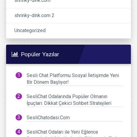
shrinky-dink.com
shrinky-dink.com 2
Uncategorized
Popüler Yazılar
Sesli Chat Platformu Sosyal İletişimde Yeni
Bir Dönem Başlıyor!
SesliChat Odalarında Popüler Olmanın
İpuçları: Dikkat Çekici Sohbet Stratejileri
SesliChatodasi.Com
SesliChat Odaları ile Yeni Eğlence