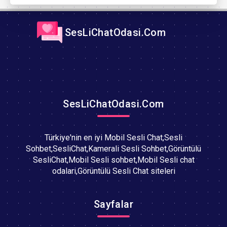
SesLiChatOdasi.Com
SesLiChatOdasi.Com
Türkiye'nin en iyi Mobil Sesli Chat,Sesli
Sohbet,SesliChat,Kamerali Sesli Sohbet,Görüntülü
SesliChat,Mobil Sesli sohbet,Mobil Sesli chat
odalari,Görüntülü Sesli Chat siteleri
Sayfalar