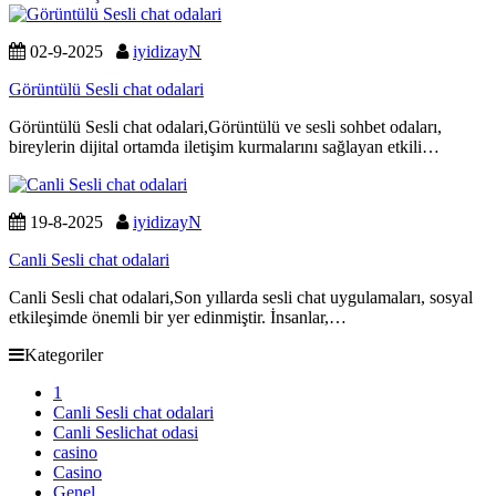
02-9-2025
iyidizayN
Görüntülü Sesli chat odalari
Görüntülü Sesli chat odalari,Görüntülü ve sesli sohbet odaları,
bireylerin dijital ortamda iletişim kurmalarını sağlayan etkili…
19-8-2025
iyidizayN
Canli Sesli chat odalari
Canli Sesli chat odalari,Son yıllarda sesli chat uygulamaları, sosyal
etkileşimde önemli bir yer edinmiştir. İnsanlar,…
Kategoriler
1
Canli Sesli chat odalari
Canli Seslichat odasi
casino
Casino
Genel