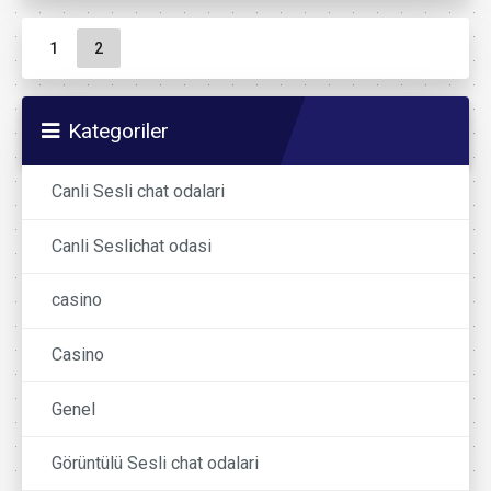
Sayfa gezinme
Sayfa
Geçerli Sayfa
1
2
Kategoriler
Canli Sesli chat odalari
Canli Seslichat odasi
casino
Casino
Genel
Görüntülü Sesli chat odalari