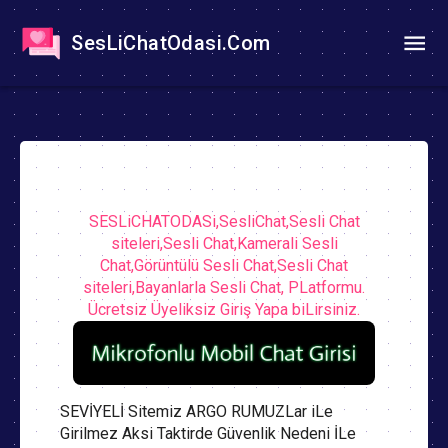
SesLiChatOdasi.Com
SESLiCHATODASi,SesliChat,Sesli Chat
siteleri,Sesli Chat,Kamerali Sesli
Chat,Görüntülü Sesli Chat,Sesli Chat
siteleri,Bayanlarla Sesli Chat, PLatformu.
Ücretsiz Üyeliksiz Giriş Yapa biLirsiniz.
SEVİYELİ Sitemiz ARGO RUMUZLar iLe
Girilmez Aksi Taktirde Güvenlik Nedeni İLe