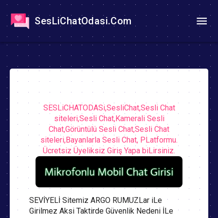
SesLiChatOdasi.Com
SESLiCHATODASi,SesliChat,Sesli Chat
siteleri,Sesli Chat,Kamerali Sesli
Chat,Görüntülü Sesli Chat,Sesli Chat
siteleri,Bayanlarla Sesli Chat, PLatformu.
Ücretsiz Üyeliksiz Giriş Yapa biLirsiniz.
SEVİYELİ Sitemiz ARGO RUMUZLar iLe
Girilmez Aksi Taktirde Güvenlik Nedeni İLe