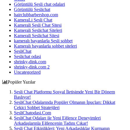
Görüntülü Sesli chat odalari
Görüntülü Seslichat
hairclubbarbershop.com
KameraLi Sesli Chat
Kamerali Sesli Chat Sitesi
Kamerali Seslichat Siteleri
Kamerali Seslichat Sitesi
kameralı bayanlarla Sesli sohbet
Kameralı bayanlarla sohbet siteleri
SesliChat
Seslichat odasi
shrinky-dink.com
shrinky-dink.com 2
Uncategorized
Popüler Yazılar
Sesli Chat Platformu Sosyal İletişimde Yeni Bir Dönem
Başlıyor!
SesliChat Odalarında Popüler Olmanın İpuçları: Dikkat
Çekici Sohbet Stratejileri
SesliChatodasi.Com
SesliChat Odaları ile Yeni Eğlence Deneyimleri
Arkadaşlarınla Eğlencenin Tadını Çıkar!
Sesli Chat Etkinlikleri: Yeni Arkadaşlıklar Kurmanın