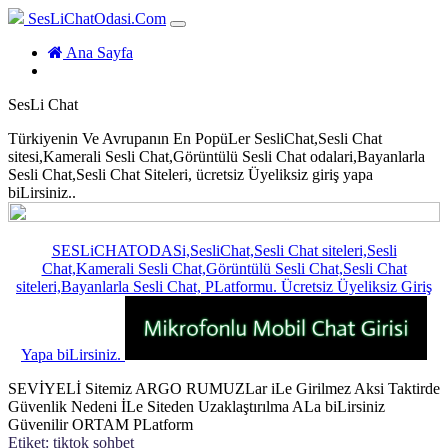
SesLiChatOdasi.Com
(current)
Ana Sayfa
SesLi Chat
Türkiyenin Ve Avrupanın En PopüLer SesliChat,Sesli Chat
sitesi,Kamerali Sesli Chat,Görüntülü Sesli Chat odalari,Bayanlarla
Sesli Chat,Sesli Chat Siteleri, ücretsiz Üyeliksiz giriş yapa
biLirsiniz..
SESLiCHATODASi,SesliChat,Sesli Chat siteleri,Sesli
Chat,Kamerali Sesli Chat,Görüntülü Sesli Chat,Sesli Chat
siteleri,Bayanlarla Sesli Chat, PLatformu. Ücretsiz Üyeliksiz Giriş
Yapa biLirsiniz.
SEVİYELİ Sitemiz ARGO RUMUZLar iLe Girilmez Aksi Taktirde
Güvenlik Nedeni İLe Siteden Uzaklaştırılma ALa biLirsiniz
Güvenilir ORTAM PLatform
Etiket:
tiktok sohbet