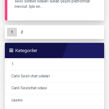
sesli sohbet odaları sunan çeşitli platformlar
mevcut. İşte en…
Sayfa gezinme
Geçerli Sayfa
Sayfa
1
2
Kategoriler
1
Canli Sesli chat odalari
Canli Seslichat odasi
casino