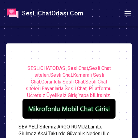
SesLiChatOdasi.Com
SESLiCHATODASi,SesliChat,Sesli Chat
siteleri,Sesli Chat,Kamerali Sesli
Chat,Görüntülü Sesli Chat,Sesli Chat
siteleri,Bayanlarla Sesli Chat, PLatformu.
Ücretsiz Üyeliksiz Giriş Yapa biLirsiniz.
SEVİYELİ Sitemiz ARGO RUMUZLar iLe
Girilmez Aksi Taktirde Güvenlik Nedeni İLe