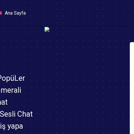
(current)
Ana Sayfa
 PopüLer
amerali
hat
,Sesli Chat
riş yapa