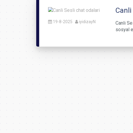
Canli
19-8-2025
iyidizayN
Canli Ses
sosyal e