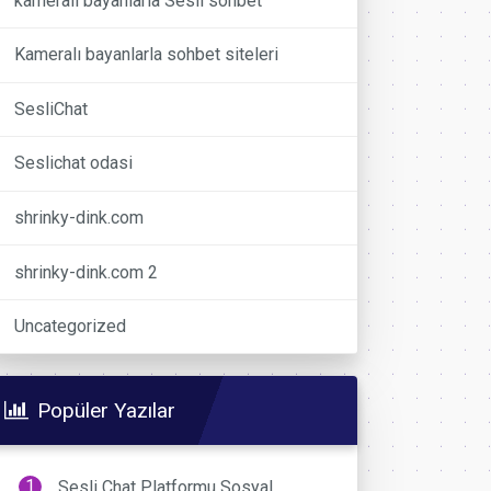
kameralı bayanlarla Sesli sohbet
Kameralı bayanlarla sohbet siteleri
SesliChat
Seslichat odasi
shrinky-dink.com
shrinky-dink.com 2
Uncategorized
Popüler Yazılar
Sesli Chat Platformu Sosyal