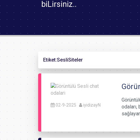
biLirsiniz..
Etiket:
SesliSiteler
Görün
Görüntül
02-9-2025
iyidizayN
odaları, 
sağlayan