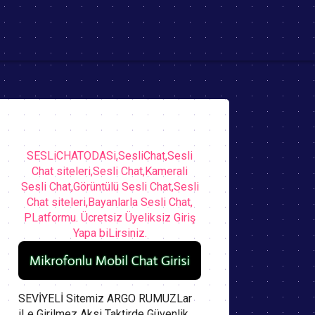
SESLiCHATODASi,SesliChat,Sesli
Chat siteleri,Sesli Chat,Kamerali
Sesli Chat,Görüntülü Sesli Chat,Sesli
Chat siteleri,Bayanlarla Sesli Chat,
PLatformu. Ücretsiz Üyeliksiz Giriş
Yapa biLirsiniz.
SEVİYELİ Sitemiz ARGO RUMUZLar
iLe Girilmez Aksi Taktirde Güvenlik