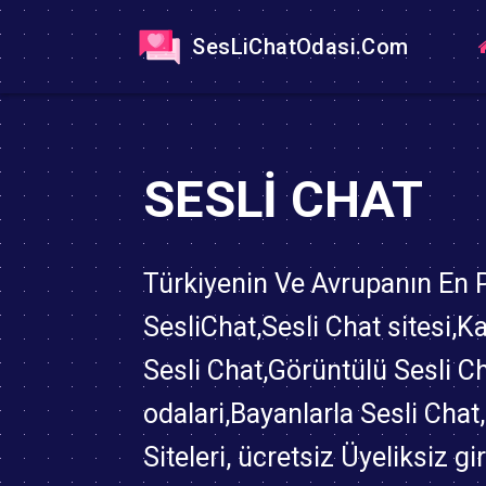
SesLiChatOdasi.Com
SESLI CHAT
Türkiyenin Ve Avrupanın En
SesliChat,Sesli Chat sitesi,K
Sesli Chat,Görüntülü Sesli C
odalari,Bayanlarla Sesli Chat
Siteleri, ücretsiz Üyeliksiz gi