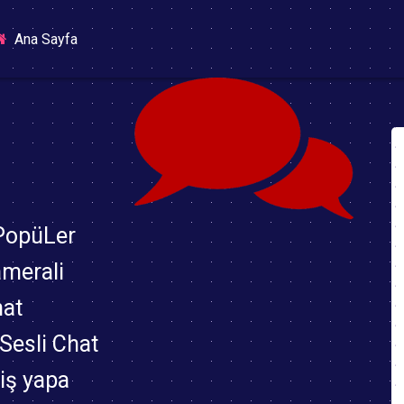
(current)
Ana Sayfa
 PopüLer
amerali
hat
,Sesli Chat
riş yapa