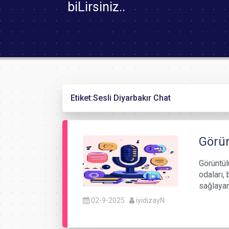
biLirsiniz..
Etiket:
Sesli Diyarbakır Chat
Görün
Görüntül
odaları, 
sağlayan
02-9-2025
iyidizayN