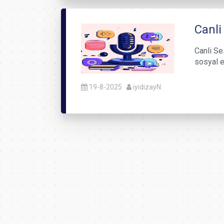
Canli
Canli Ses
sosyal e
19-8-2025
iyidizayN