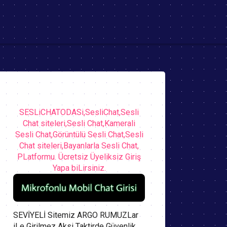
SESLiCHATODASi,SesliChat,Sesli
Chat siteleri,Sesli Chat,Kamerali
Sesli Chat,Görüntülü Sesli Chat,Sesli
Chat siteleri,Bayanlarla Sesli Chat,
PLatformu. Ücretsiz Üyeliksiz Giriş
Yapa biLirsiniz.
SEVİYELİ Sitemiz ARGO RUMUZLar
iLe Girilmez Aksi Taktirde Güvenlik