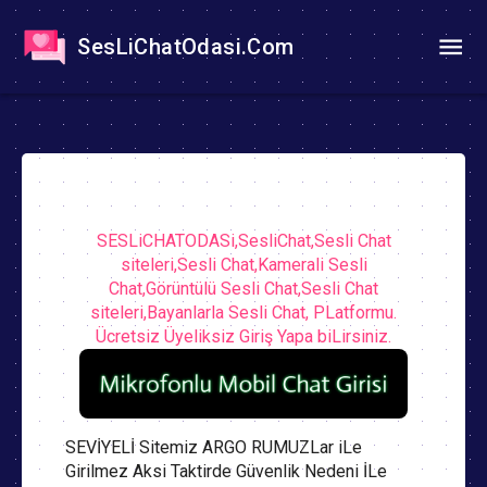
SesLiChatOdasi.Com
SESLiCHATODASi,SesliChat,Sesli Chat
siteleri,Sesli Chat,Kamerali Sesli
Chat,Görüntülü Sesli Chat,Sesli Chat
siteleri,Bayanlarla Sesli Chat, PLatformu.
Ücretsiz Üyeliksiz Giriş Yapa biLirsiniz.
SEVİYELİ Sitemiz ARGO RUMUZLar iLe
Girilmez Aksi Taktirde Güvenlik Nedeni İLe