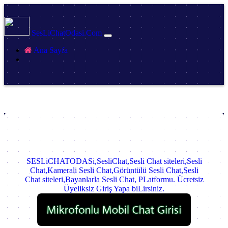
SesLiChatOdasi.Com
(current)
Ana Sayfa
SESLiCHATODASi,SesliChat,Sesli Chat siteleri,Sesli
Chat,Kamerali Sesli Chat,Görüntülü Sesli Chat,Sesli
Chat siteleri,Bayanlarla Sesli Chat, PLatformu. Ücretsiz
Üyeliksiz Giriş Yapa biLirsiniz.