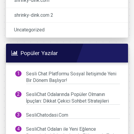
shrinky-dink.com
shrinky-dink.com 2
Uncategorized
Popüler Yazılar
Sesli Chat Platformu Sosyal İletişimde Yeni
Bir Dönem Başlıyor!
SesliChat Odalarında Popüler Olmanın
İpuçları: Dikkat Çekici Sohbet Stratejileri
SesliChatodasi.Com
SesliChat Odaları ile Yeni Eğlence