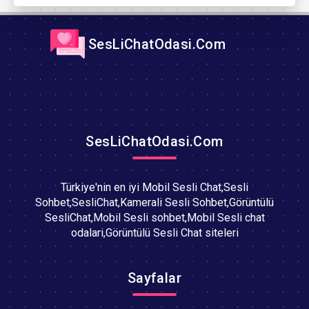
SesLiChatOdasi.Com
SesLiChatOdasi.Com
Türkiye'nin en iyi Mobil Sesli Chat,Sesli
Sohbet,SesliChat,Kamerali Sesli Sohbet,Görüntülü
SesliChat,Mobil Sesli sohbet,Mobil Sesli chat
odalari,Görüntülü Sesli Chat siteleri
Sayfalar