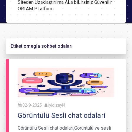
Siteden Uzaklaştırılma ALa biLirsiniz Güvenilir
ORTAM PLatform
Etiket:
omegla sohbet odaları
02-9-2025
iyidizayN
Görüntülü Sesli chat odalari
Görüntülü Sesli chat odalari,Görüntülü ve sesli