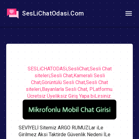
SesLiChatOdasi.Com
SESLiCHATODASi,SesliChat,Sesli Chat
siteleri,Sesli Chat,Kamerali Sesli
Chat,Görüntülü Sesli Chat,Sesli Chat
siteleri,Bayanlarla Sesli Chat, PLatformu.
Ücretsiz Üyeliksiz Giriş Yapa biLirsiniz.
SEVİYELİ Sitemiz ARGO RUMUZLar iLe
Girilmez Aksi Taktirde Güvenlik Nedeni İLe