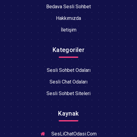
Bedava Sesli Sohbet
Hakkımızda
İletişim
Kategoriler
Sesli Sohbet Odaları
Sesli Chat Odaları
Sesli Sohbet Siteleri
Kaynak
SesLiChatOdasi.Com