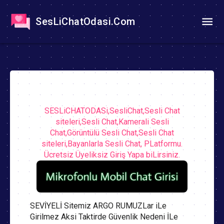
SesLiChatOdasi.Com
SESLiCHATODASi,SesliChat,Sesli Chat
siteleri,Sesli Chat,Kamerali Sesli
Chat,Görüntülü Sesli Chat,Sesli Chat
siteleri,Bayanlarla Sesli Chat, PLatformu.
Ücretsiz Üyeliksiz Giriş Yapa biLirsiniz.
SEVİYELİ Sitemiz ARGO RUMUZLar iLe
Girilmez Aksi Taktirde Güvenlik Nedeni İLe