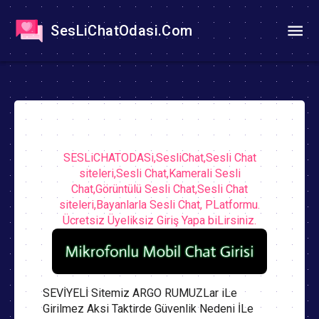
SesLiChatOdasi.Com
SESLiCHATODASi,SesliChat,Sesli Chat
siteleri,Sesli Chat,Kamerali Sesli
Chat,Görüntülü Sesli Chat,Sesli Chat
siteleri,Bayanlarla Sesli Chat, PLatformu.
Ücretsiz Üyeliksiz Giriş Yapa biLirsiniz.
SEVİYELİ Sitemiz ARGO RUMUZLar iLe
Girilmez Aksi Taktirde Güvenlik Nedeni İLe