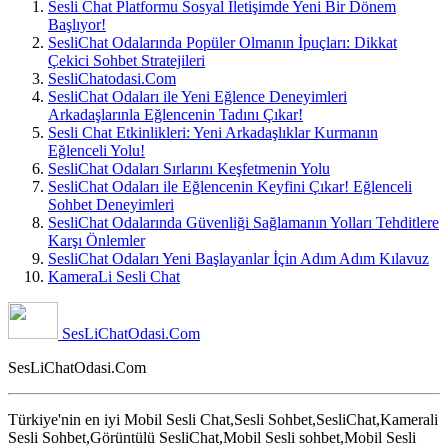
Sesli Chat Platformu Sosyal İletişimde Yeni Bir Dönem
Başlıyor!
SesliChat Odalarında Popüler Olmanın İpuçları: Dikkat
Çekici Sohbet Stratejileri
SesliChatodasi.Com
SesliChat Odaları ile Yeni Eğlence Deneyimleri
Arkadaşlarınla Eğlencenin Tadını Çıkar!
Sesli Chat Etkinlikleri: Yeni Arkadaşlıklar Kurmanın
Eğlenceli Yolu!
SesliChat Odaları Sırlarını Keşfetmenin Yolu
SesliChat Odaları ile Eğlencenin Keyfini Çıkar! Eğlenceli
Sohbet Deneyimleri
SesliChat Odalarında Güvenliği Sağlamanın Yolları Tehditlere
Karşı Önlemler
SesliChat Odaları Yeni Başlayanlar İçin Adım Adım Kılavuz
KameraLi Sesli Chat
SesLiChatOdasi.Com
SesLiChatOdasi.Com
Türkiye'nin en iyi Mobil Sesli Chat,Sesli Sohbet,SesliChat,Kamerali
Sesli Sohbet,Görüntülü SesliChat,Mobil Sesli sohbet,Mobil Sesli