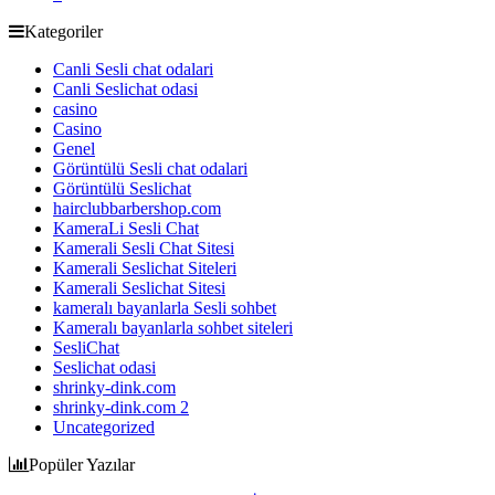
Kategoriler
Canli Sesli chat odalari
Canli Seslichat odasi
casino
Casino
Genel
Görüntülü Sesli chat odalari
Görüntülü Seslichat
hairclubbarbershop.com
KameraLi Sesli Chat
Kamerali Sesli Chat Sitesi
Kamerali Seslichat Siteleri
Kamerali Seslichat Sitesi
kameralı bayanlarla Sesli sohbet
Kameralı bayanlarla sohbet siteleri
SesliChat
Seslichat odasi
shrinky-dink.com
shrinky-dink.com 2
Uncategorized
Popüler Yazılar