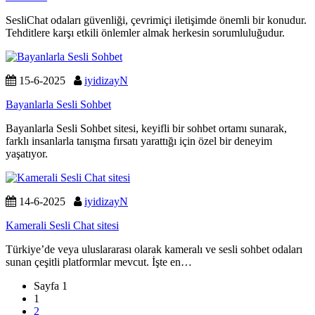
SesliChat odaları güvenliği, çevrimiçi iletişimde önemli bir konudur.
Tehditlere karşı etkili önlemler almak herkesin sorumluluğudur.
15-6-2025
iyidizayN
Bayanlarla Sesli Sohbet
Bayanlarla Sesli Sohbet sitesi, keyifli bir sohbet ortamı sunarak,
farklı insanlarla tanışma fırsatı yarattığı için özel bir deneyim
yaşatıyor.
14-6-2025
iyidizayN
Kamerali Sesli Chat sitesi
Türkiye’de veya uluslararası olarak kameralı ve sesli sohbet odaları
sunan çeşitli platformlar mevcut. İşte en…
Sayfa
Sayfa 1
gezinme
Geçerli
1
Sayfa
Sayfa
2