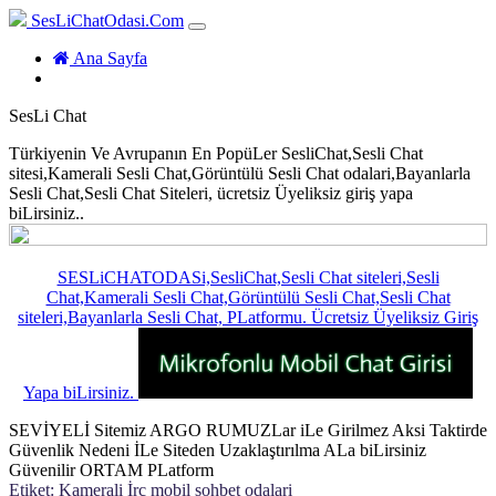
SesLiChatOdasi.Com
(current)
Ana Sayfa
SesLi Chat
Türkiyenin Ve Avrupanın En PopüLer SesliChat,Sesli Chat
sitesi,Kamerali Sesli Chat,Görüntülü Sesli Chat odalari,Bayanlarla
Sesli Chat,Sesli Chat Siteleri, ücretsiz Üyeliksiz giriş yapa
biLirsiniz..
SESLiCHATODASi,SesliChat,Sesli Chat siteleri,Sesli
Chat,Kamerali Sesli Chat,Görüntülü Sesli Chat,Sesli Chat
siteleri,Bayanlarla Sesli Chat, PLatformu. Ücretsiz Üyeliksiz Giriş
Yapa biLirsiniz.
SEVİYELİ Sitemiz ARGO RUMUZLar iLe Girilmez Aksi Taktirde
Güvenlik Nedeni İLe Siteden Uzaklaştırılma ALa biLirsiniz
Güvenilir ORTAM PLatform
Etiket:
Kamerali İrc mobil sohbet odalari