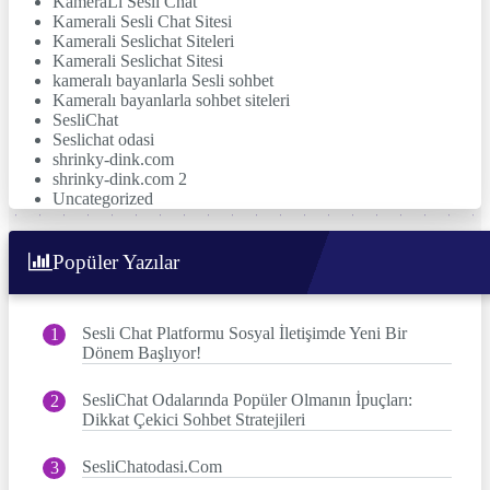
KameraLi Sesli Chat
Kamerali Sesli Chat Sitesi
Kamerali Seslichat Siteleri
Kamerali Seslichat Sitesi
kameralı bayanlarla Sesli sohbet
Kameralı bayanlarla sohbet siteleri
SesliChat
Seslichat odasi
shrinky-dink.com
shrinky-dink.com 2
Uncategorized
Popüler Yazılar
Sesli Chat Platformu Sosyal İletişimde Yeni Bir
Dönem Başlıyor!
SesliChat Odalarında Popüler Olmanın İpuçları:
Dikkat Çekici Sohbet Stratejileri
SesliChatodasi.Com