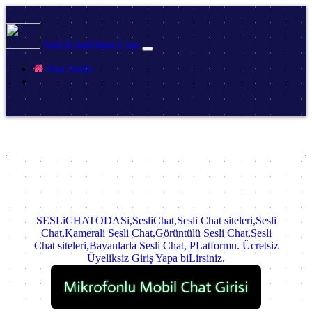
SesLiChatOdasi.Com
(current)
Ana Sayfa
SESLiCHATODASi,SesliChat,Sesli Chat siteleri,Sesli
Chat,Kamerali Sesli Chat,Görüntülü Sesli Chat,Sesli
Chat siteleri,Bayanlarla Sesli Chat, PLatformu. Ücretsiz
Üyeliksiz Giriş Yapa biLirsiniz.