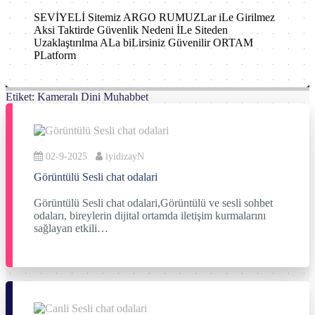
SEVİYELİ Sitemiz ARGO RUMUZLar iLe Girilmez
Aksi Taktirde Güvenlik Nedeni İLe Siteden
Uzaklaştırılma ALa biLirsiniz Güvenilir ORTAM
PLatform
Etiket:
Kameralı Dini Muhabbet
02-9-2025
iyidizayN
Görüntülü Sesli chat odalari
Görüntülü Sesli chat odalari,Görüntülü ve sesli sohbet
odaları, bireylerin dijital ortamda iletişim kurmalarını
sağlayan etkili…