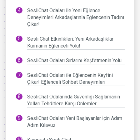
SesliChat Odaları ile Yeni Eğlence
Deneyimleri Arkadaşlarınla Eğlencenin Tadını
Çıkar!
Sesli Chat Etkinlikleri: Yeni Arkadaşlıklar
Kurmanın Eğlenceli Yolu!
SesliChat Odaları Sırlarını Keşfetmenin Yolu
SesliChat Odaları ile Eğlencenin Keyfini
Çıkar! Eğlenceli Sohbet Deneyimleri
SesliChat Odalarında Güvenliği Sağlamanın
Yolları Tehditlere Karşı Önlemler
SesliChat Odaları Yeni Başlayanlar İçin Adım
Adım Kılavuz
KameraLi Sesli Chat