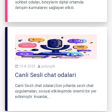
sohbet odaları, bireylerin dijital ortamda
iletişim kurmalarını sağlayan etkili…
19-8-2025
iyidizayN
Canli Sesli chat odalari
Canli Sesli chat odalari,Son yıllarda sesli chat
uygulamaları, sosyal etkileşimde önemli bir yer
edinmiştir. İnsanlar,…