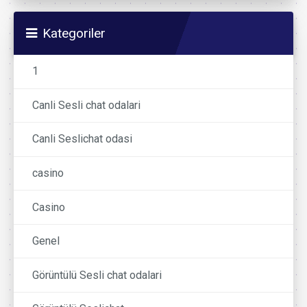
Kategoriler
1
Canli Sesli chat odalari
Canli Seslichat odasi
casino
Casino
Genel
Görüntülü Sesli chat odalari