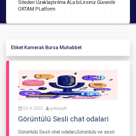
Siteden Uzaklaştırılma ALa biLirsiniz Güvenilir
ORTAM PLatform
Etiket:
Kameralı Bursa Muhabbet
02-9-2025
iyidizayN
Görüntülü Sesli chat odalari
Görüntülü Sesli chat odalari,Görüntülü ve sesli