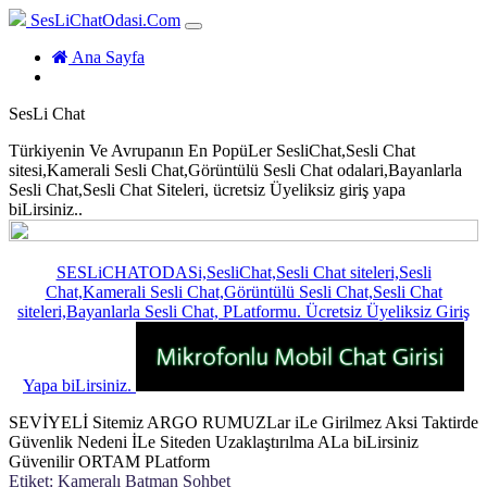
SesLiChatOdasi.Com
(current)
Ana Sayfa
SesLi Chat
Türkiyenin Ve Avrupanın En PopüLer SesliChat,Sesli Chat
sitesi,Kamerali Sesli Chat,Görüntülü Sesli Chat odalari,Bayanlarla
Sesli Chat,Sesli Chat Siteleri, ücretsiz Üyeliksiz giriş yapa
biLirsiniz..
SESLiCHATODASi,SesliChat,Sesli Chat siteleri,Sesli
Chat,Kamerali Sesli Chat,Görüntülü Sesli Chat,Sesli Chat
siteleri,Bayanlarla Sesli Chat, PLatformu. Ücretsiz Üyeliksiz Giriş
Yapa biLirsiniz.
SEVİYELİ Sitemiz ARGO RUMUZLar iLe Girilmez Aksi Taktirde
Güvenlik Nedeni İLe Siteden Uzaklaştırılma ALa biLirsiniz
Güvenilir ORTAM PLatform
Etiket:
Kameralı Batman Sohbet