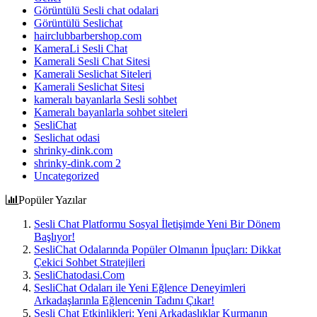
Görüntülü Sesli chat odalari
Görüntülü Seslichat
hairclubbarbershop.com
KameraLi Sesli Chat
Kamerali Sesli Chat Sitesi
Kamerali Seslichat Siteleri
Kamerali Seslichat Sitesi
kameralı bayanlarla Sesli sohbet
Kameralı bayanlarla sohbet siteleri
SesliChat
Seslichat odasi
shrinky-dink.com
shrinky-dink.com 2
Uncategorized
Popüler Yazılar
Sesli Chat Platformu Sosyal İletişimde Yeni Bir Dönem
Başlıyor!
SesliChat Odalarında Popüler Olmanın İpuçları: Dikkat
Çekici Sohbet Stratejileri
SesliChatodasi.Com
SesliChat Odaları ile Yeni Eğlence Deneyimleri
Arkadaşlarınla Eğlencenin Tadını Çıkar!
Sesli Chat Etkinlikleri: Yeni Arkadaşlıklar Kurmanın