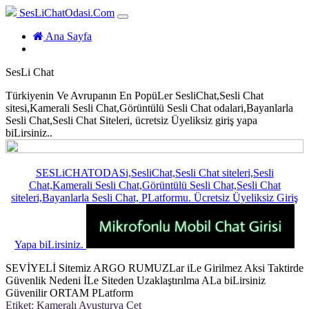
SesLiChatOdasi.Com
(current)
Ana Sayfa
SesLi Chat
Türkiyenin Ve Avrupanın En PopüLer SesliChat,Sesli Chat
sitesi,Kamerali Sesli Chat,Görüntülü Sesli Chat odalari,Bayanlarla
Sesli Chat,Sesli Chat Siteleri, ücretsiz Üyeliksiz giriş yapa
biLirsiniz..
SESLiCHATODASi,SesliChat,Sesli Chat siteleri,Sesli
Chat,Kamerali Sesli Chat,Görüntülü Sesli Chat,Sesli Chat
siteleri,Bayanlarla Sesli Chat, PLatformu. Ücretsiz Üyeliksiz Giriş
Yapa biLirsiniz.
SEVİYELİ Sitemiz ARGO RUMUZLar iLe Girilmez Aksi Taktirde
Güvenlik Nedeni İLe Siteden Uzaklaştırılma ALa biLirsiniz
Güvenilir ORTAM PLatform
Etiket:
Kameralı Avusturya Çet