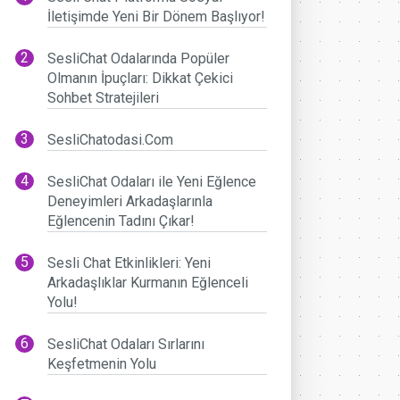
İletişimde Yeni Bir Dönem Başlıyor!
SesliChat Odalarında Popüler
Olmanın İpuçları: Dikkat Çekici
Sohbet Stratejileri
SesliChatodasi.Com
SesliChat Odaları ile Yeni Eğlence
Deneyimleri Arkadaşlarınla
Eğlencenin Tadını Çıkar!
Sesli Chat Etkinlikleri: Yeni
Arkadaşlıklar Kurmanın Eğlenceli
Yolu!
SesliChat Odaları Sırlarını
Keşfetmenin Yolu