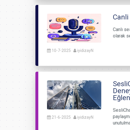
Canli
Canlı ses
olarak se
10-7-2025
iyidizayN
Sesli
Deney
Eğlen
SesliChat
paylaşma
21-6-2025
iyidizayN
unutulmaz