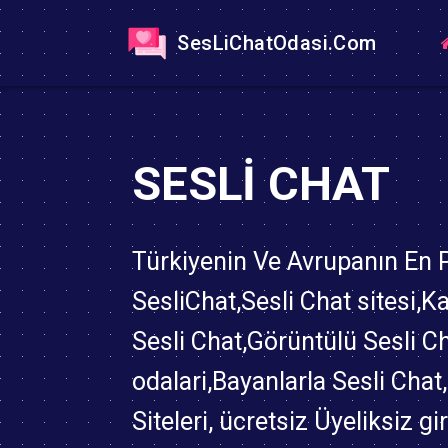
SesLiChatOdasi.Com
SESLI CHAT
Türkiyenin Ve Avrupanın En
SesliChat,Sesli Chat sitesi,K
Sesli Chat,Görüntülü Sesli C
odalari,Bayanlarla Sesli Chat
Siteleri, ücretsiz Üyeliksiz gi