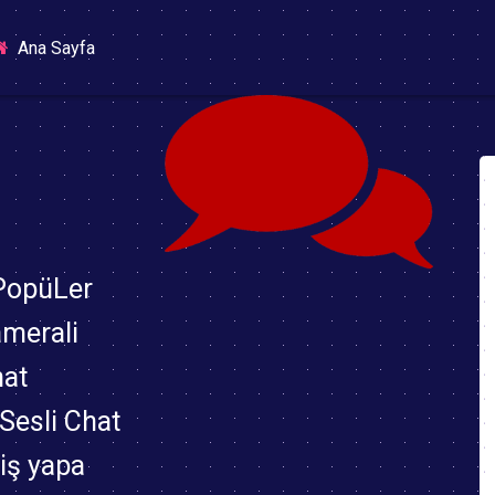
(current)
Ana Sayfa
 PopüLer
amerali
hat
,Sesli Chat
riş yapa