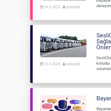
başlayan
deneyim
16-6-2025
iyidizayN
Sesli
Sağla
Önle
SesliCha
konudur.
15-6-2025
iyidizayN
sorumlul
Bayan
Bayanlar