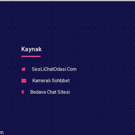
Kaynak
SesLiChatOdasi.Com
Kameralı Sohbbet
Bedava Chat Sitesi
ım