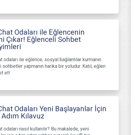
Chat Odaları ile Eğlencenin
ni Çıkar! Eğlenceli Sohbet
imleri
t odaları ile eğlence, sosyal bağlantılar kurmanın
li sohbetler yapmanın harika bir yoludur. Katıl, eğlen
t et!
Chat Odaları Yeni Başlayanlar İçin
 Adım Kılavuz
t odaları nasıl kullanılır? Bu makalede, yeni