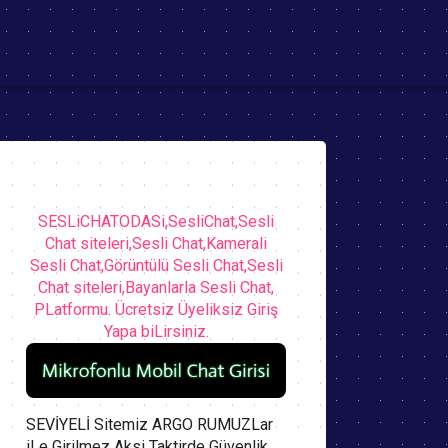
SESLiCHATODASi,SesliChat,Sesli
Chat siteleri,Sesli Chat,Kamerali
Sesli Chat,Görüntülü Sesli Chat,Sesli
Chat siteleri,Bayanlarla Sesli Chat,
PLatformu. Ücretsiz Üyeliksiz Giriş
Yapa biLirsiniz.
SEVİYELİ Sitemiz ARGO RUMUZLar
iLe Girilmez Aksi Taktirde Güvenlik