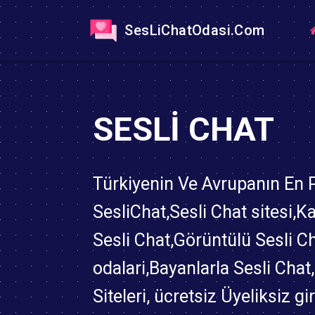
SesLiChatOdasi.Com
SESLI CHAT
Türkiyenin Ve Avrupanın En
SesliChat,Sesli Chat sitesi,K
Sesli Chat,Görüntülü Sesli C
odalari,Bayanlarla Sesli Chat
Siteleri, ücretsiz Üyeliksiz gi