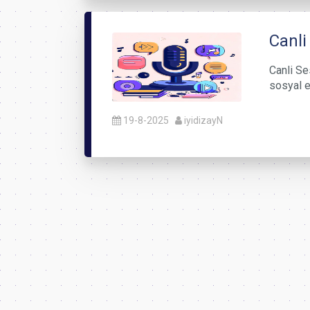
Canli
Canli Ses
sosyal e
19-8-2025
iyidizayN