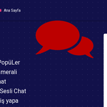
(current)
Ana Sayfa
 PopüLer
amerali
hat
,Sesli Chat
riş yapa