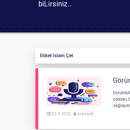
biLirsiniz..
Etiket:
İslam Çet
Görün
Görüntül
odaları, 
sağlayan
02-9-2025
iyidizayN