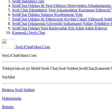
SesliChatodasi.Com
SesliChat Odaları ile Yeni Eğlence Deneyimleri Arkadaşlarınla
Sesli Chat Etkinlikleri: Yeni Arkadaşlıklar Kurmanın Eğlenceli 
SesliChat Odaları Sırlarını Keşfetmenin Yolu
SesliChat Odaları ile Eğlencenin Keyfini Çıkar! Eğlenceli Soh
SesliChat Odalarında Güvenliği Sağlamanın Yolları Tehditlere
SesliChat Odaları Yeni Başlayanlar İçin Adım Adım Kılavuz
KameraLi Sesli Chat
SesLiChatOdasi.Com
SesLiChatOdasi.Com
Türkiye'nin en iyi Mobil Sesli Chat,Sesli Sohbet,SesliChat,Kamerali S
Sayfalar
Bedava Sesli Sohbet
Hakkımızda
İletişim