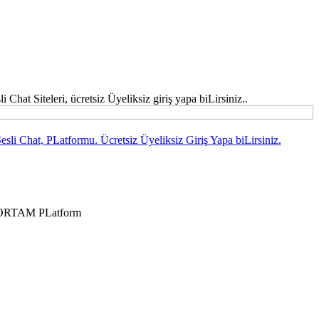
hat Siteleri, ücretsiz Üyeliksiz giriş yapa biLirsiniz..
sli Chat, PLatformu. Ücretsiz Üyeliksiz Giriş Yapa biLirsiniz.
r ORTAM PLatform