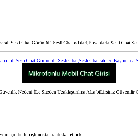
i Sesli Chat,Görüntülü Sesli Chat odalari,Bayanlarla Sesli Chat,Sesli C
ali Sesli Chat,Görüntülü Sesli Chat,Sesli Chat siteleri,Bayanlarla Se
enlik Nedeni İLe Siteden Uzaklaştırılma ALa biLirsiniz Güvenili
neyim için belli başlı noktalara dikkat etmek…