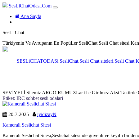
SesLiChatOdasi.Com
(current)
Ana Sayfa
SesLi Chat
Türkiyenin Ve Avrupanın En PopüLer SesliChat,Sesli Chat sitesi,Kameral
SESLiCHATODASi,SesliChat,Sesli Chat siteleri,Sesli Chat,Kamer
SEVİYELİ Sitemiz ARGO RUMUZLar iLe Girilmez Aksi Taktirde Güv
Etiket:
IRC sohbet sesli odalari
20-7-2025
iyidizayN
Kamerali Seslichat Sitesi
Kamerali Seslichat Sitesi,Seslichat sitesinde güvenli ve keyifli bir de