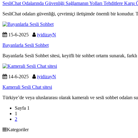
SesliChat Odalarında Güvenliği Sağlamanın Yolları Tehditlere Karşı 
SesliChat odaları güvenliği, çevrimiçi iletişimde önemli bir konudur. 
15-6-2025
iyidizayN
Bayanlarla Sesli Sohbet
Bayanlarla Sesli Sohbet sitesi, keyifli bir sohbet ortamı sunarak, farklı 
14-6-2025
iyidizayN
Kamerali Sesli Chat sitesi
Türkiye’de veya uluslararası olarak kameralı ve sesli sohbet odaları s
Sayfa
Sayfa 1
gezinme
Geçerli
1
Sayfa
Sayfa
2
Kategoriler