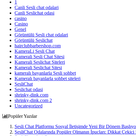
1
Canli Sesli chat odalari
Canli Seslichat odasi
casino
Casino
Genel
Görüntülü Sesli chat odalari
Görüntülü Seslichat
hairclubbarbershop.com
KameraLi Sesli Chat
Kamerali Sesli Chat Sitesi
Kamerali Seslichat Siteleri
Kamerali Seslichat Sitesi
kameralı bayanlarla Sesli sohbet
Kameralı bayanlarla sohbet siteleri
SesliChat
Seslichat odasi
shrinky-dink.com
shrinky-dink.com 2
Uncategorized
Popüler Yazılar
Sesli Chat Platformu Sosyal İletişimde Yeni Bir Dönem Başlıyo
SesliChat Odalarında Popüler Olmanın İpuçları: Dikkat Çekici S