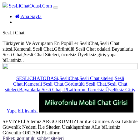
SesLiChatOdasi.Com
(current)
Ana Sayfa
SesLi Chat
Türkiyenin Ve Avrupanın En PopüLer SesliChat,Sesli Chat
sitesi,Kamerali Sesli Chat,Görüntülü Sesli Chat odalari,Bayanlarla
Sesli Chat,Sesli Chat Siteleri, ücretsiz Üyeliksiz giriş yapa
biLirsiniz..
SESLiCHATODASi,SesliChat,Sesli Chat siteleri,Sesli
Chat,Kamerali Sesli Chat,Görüntülü Sesli Chat,Sesli Chat
siteleri,Bayanlarla Sesli Chat, PLatformu. Ücretsiz Üyeliksiz Giriş
Yapa biLirsiniz.
SEVİYELİ Sitemiz ARGO RUMUZLar iLe Girilmez Aksi Taktirde
Güvenlik Nedeni İLe Siteden Uzaklaştırılma ALa biLirsiniz
Güvenilir ORTAM PLatform
Etiket:
görüntülü sohbet siteleri