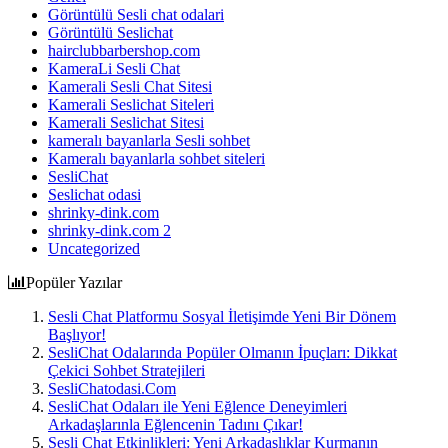
Görüntülü Sesli chat odalari
Görüntülü Seslichat
hairclubbarbershop.com
KameraLi Sesli Chat
Kamerali Sesli Chat Sitesi
Kamerali Seslichat Siteleri
Kamerali Seslichat Sitesi
kameralı bayanlarla Sesli sohbet
Kameralı bayanlarla sohbet siteleri
SesliChat
Seslichat odasi
shrinky-dink.com
shrinky-dink.com 2
Uncategorized
Popüler Yazılar
Sesli Chat Platformu Sosyal İletişimde Yeni Bir Dönem
Başlıyor!
SesliChat Odalarında Popüler Olmanın İpuçları: Dikkat
Çekici Sohbet Stratejileri
SesliChatodasi.Com
SesliChat Odaları ile Yeni Eğlence Deneyimleri
Arkadaşlarınla Eğlencenin Tadını Çıkar!
Sesli Chat Etkinlikleri: Yeni Arkadaşlıklar Kurmanın