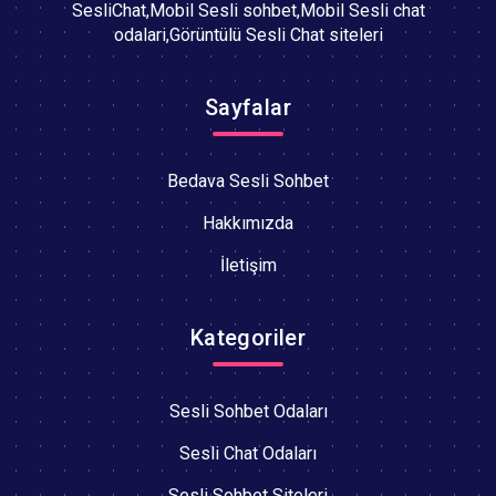
SesliChat,Mobil Sesli sohbet,Mobil Sesli chat
odalari,Görüntülü Sesli Chat siteleri
Sayfalar
Bedava Sesli Sohbet
Hakkımızda
İletişim
Kategoriler
Sesli Sohbet Odaları
Sesli Chat Odaları
Sesli Sohbet Siteleri