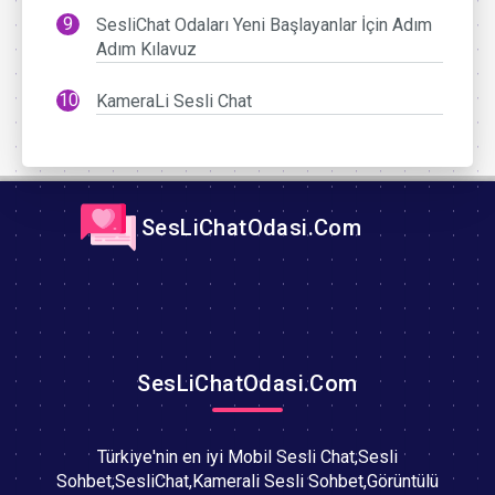
SesliChat Odaları Yeni Başlayanlar İçin Adım
Adım Kılavuz
KameraLi Sesli Chat
SesLiChatOdasi.Com
SesLiChatOdasi.Com
Türkiye'nin en iyi Mobil Sesli Chat,Sesli
Sohbet,SesliChat,Kamerali Sesli Sohbet,Görüntülü