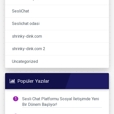
SesliChat
Seslichat odasi
shrinky-dink.com
shrinky-dink.com 2
Uncategorized
Popüler Yazılar
Sesli Chat Platformu Sosyal İletişimde Yeni
Bir Dönem Başlıyor!