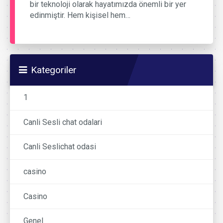
bir teknoloji olarak hayatımızda önemli bir yer
edinmiştir. Hem kişisel hem…
Kategoriler
1
Canli Sesli chat odalari
Canli Seslichat odasi
casino
Casino
Genel