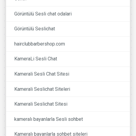
Görüntülü Sesli chat odalari
Görüntülü Seslichat
hairclubbarbershop.com
KameraLi Sesli Chat
Kamerali Sesli Chat Sitesi
Kamerali Seslichat Siteleri
Kamerali Seslichat Sitesi
kameralı bayanlarla Sesli sohbet
Kameralı bayanlarla sohbet siteleri