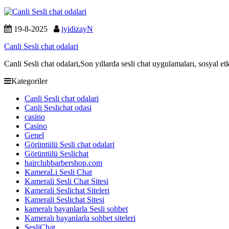
19-8-2025
iyidizayN
Canli Sesli chat odalari
Canli Sesli chat odalari,Son yıllarda sesli chat uygulamaları, sosyal e
Kategoriler
Canli Sesli chat odalari
Canli Seslichat odasi
casino
Casino
Genel
Görüntülü Sesli chat odalari
Görüntülü Seslichat
hairclubbarbershop.com
KameraLi Sesli Chat
Kamerali Sesli Chat Sitesi
Kamerali Seslichat Siteleri
Kamerali Seslichat Sitesi
kameralı bayanlarla Sesli sohbet
Kameralı bayanlarla sohbet siteleri
SesliChat