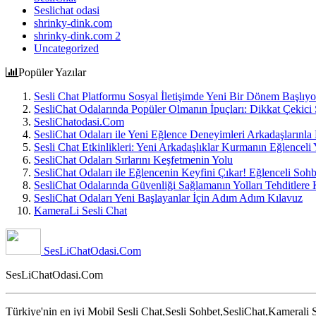
Seslichat odasi
shrinky-dink.com
shrinky-dink.com 2
Uncategorized
Popüler Yazılar
Sesli Chat Platformu Sosyal İletişimde Yeni Bir Dönem Başlıyo
SesliChat Odalarında Popüler Olmanın İpuçları: Dikkat Çekici S
SesliChatodasi.Com
SesliChat Odaları ile Yeni Eğlence Deneyimleri Arkadaşlarınla
Sesli Chat Etkinlikleri: Yeni Arkadaşlıklar Kurmanın Eğlenceli 
SesliChat Odaları Sırlarını Keşfetmenin Yolu
SesliChat Odaları ile Eğlencenin Keyfini Çıkar! Eğlenceli Soh
SesliChat Odalarında Güvenliği Sağlamanın Yolları Tehditlere
SesliChat Odaları Yeni Başlayanlar İçin Adım Adım Kılavuz
KameraLi Sesli Chat
SesLiChatOdasi.Com
SesLiChatOdasi.Com
Türkiye'nin en iyi Mobil Sesli Chat,Sesli Sohbet,SesliChat,Kamerali S