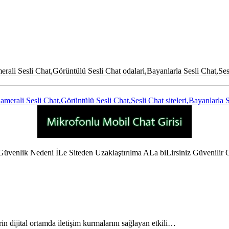
i Sesli Chat,Görüntülü Sesli Chat odalari,Bayanlarla Sesli Chat,Sesli C
ali Sesli Chat,Görüntülü Sesli Chat,Sesli Chat siteleri,Bayanlarla Se
enlik Nedeni İLe Siteden Uzaklaştırılma ALa biLirsiniz Güvenili
rin dijital ortamda iletişim kurmalarını sağlayan etkili…