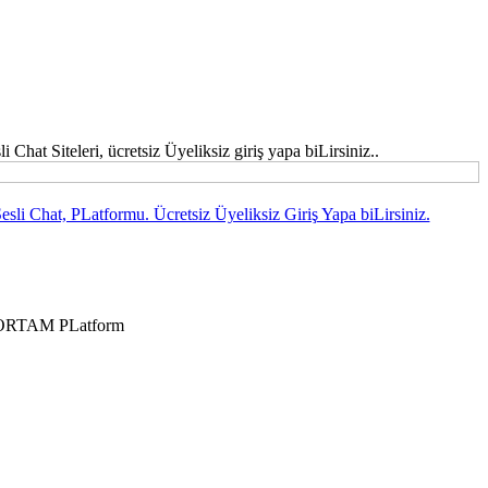
hat Siteleri, ücretsiz Üyeliksiz giriş yapa biLirsiniz..
sli Chat, PLatformu. Ücretsiz Üyeliksiz Giriş Yapa biLirsiniz.
r ORTAM PLatform