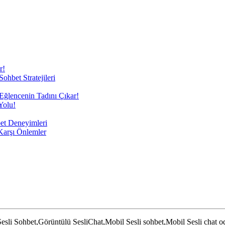
r!
ohbet Stratejileri
 Eğlencenin Tadını Çıkar!
Yolu!
bet Deneyimleri
 Karşı Önlemler
esli Sohbet,Görüntülü SesliChat,Mobil Sesli sohbet,Mobil Sesli chat oda