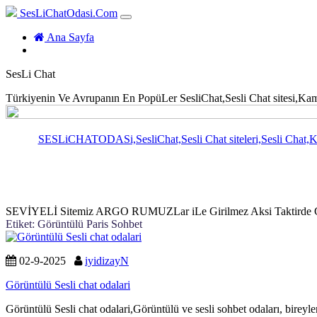
SesLiChatOdasi.Com
(current)
Ana Sayfa
SesLi Chat
Türkiyenin Ve Avrupanın En PopüLer SesliChat,Sesli Chat sitesi,Kameral
SESLiCHATODASi,SesliChat,Sesli Chat siteleri,Sesli Chat,Kamer
SEVİYELİ Sitemiz ARGO RUMUZLar iLe Girilmez Aksi Taktirde Güv
Etiket:
Görüntülü Paris Sohbet
02-9-2025
iyidizayN
Görüntülü Sesli chat odalari
Görüntülü Sesli chat odalari,Görüntülü ve sesli sohbet odaları, bireyle