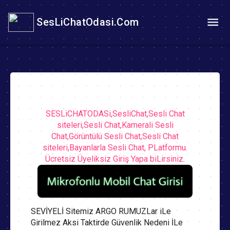
SesLiChatOdasi.Com
SESLiCHATODASi,SesliChat,Sesli Chat
siteleri,Sesli Chat,Kamerali Sesli
Chat,Görüntülü Sesli Chat,Sesli Chat
siteleri,Bayanlarla Sesli Chat, PLatformu.
Ücretsiz Üyeliksiz Giriş Yapa biLirsiniz.
SEVİYELİ Sitemiz ARGO RUMUZLar iLe
Girilmez Aksi Taktirde Güvenlik Nedeni İLe