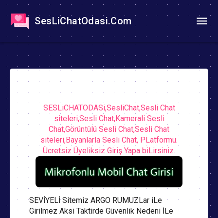
SesLiChatOdasi.Com
SESLiCHATODASi,SesliChat,Sesli Chat
siteleri,Sesli Chat,Kamerali Sesli
Chat,Görüntülü Sesli Chat,Sesli Chat
siteleri,Bayanlarla Sesli Chat, PLatformu.
Ücretsiz Üyeliksiz Giriş Yapa biLirsiniz.
SEVİYELİ Sitemiz ARGO RUMUZLar iLe
Girilmez Aksi Taktirde Güvenlik Nedeni İLe