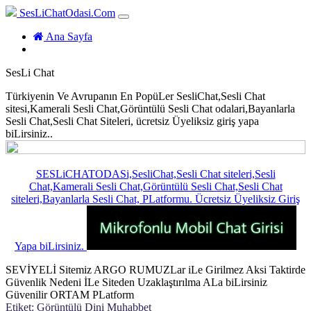
SesLiChatOdasi.Com
(current)
Ana Sayfa
SesLi Chat
Türkiyenin Ve Avrupanın En PopüLer SesliChat,Sesli Chat
sitesi,Kamerali Sesli Chat,Görüntülü Sesli Chat odalari,Bayanlarla
Sesli Chat,Sesli Chat Siteleri, ücretsiz Üyeliksiz giriş yapa
biLirsiniz..
SESLiCHATODASi,SesliChat,Sesli Chat siteleri,Sesli
Chat,Kamerali Sesli Chat,Görüntülü Sesli Chat,Sesli Chat
siteleri,Bayanlarla Sesli Chat, PLatformu. Ücretsiz Üyeliksiz Giriş
Yapa biLirsiniz.
SEVİYELİ Sitemiz ARGO RUMUZLar iLe Girilmez Aksi Taktirde
Güvenlik Nedeni İLe Siteden Uzaklaştırılma ALa biLirsiniz
Güvenilir ORTAM PLatform
Etiket:
Görüntülü Dini Muhabbet