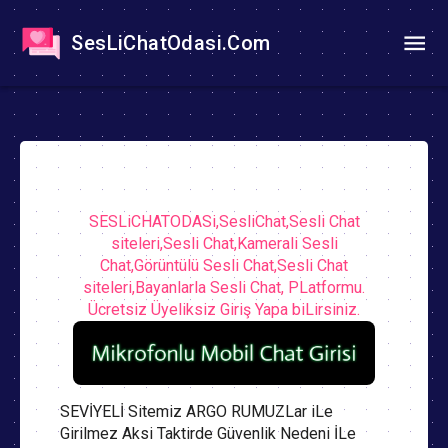
SesLiChatOdasi.Com
SESLiCHATODASi,SesliChat,Sesli Chat
siteleri,Sesli Chat,Kamerali Sesli
Chat,Görüntülü Sesli Chat,Sesli Chat
siteleri,Bayanlarla Sesli Chat, PLatformu.
Ücretsiz Üyeliksiz Giriş Yapa biLirsiniz.
SEVİYELİ Sitemiz ARGO RUMUZLar iLe
Girilmez Aksi Taktirde Güvenlik Nedeni İLe