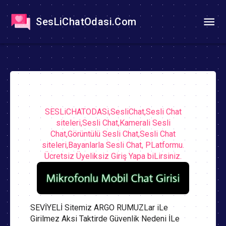
SesLiChatOdasi.Com
SESLiCHATODASi,SesliChat,Sesli Chat
siteleri,Sesli Chat,Kamerali Sesli
Chat,Görüntülü Sesli Chat,Sesli Chat
siteleri,Bayanlarla Sesli Chat, PLatformu.
Ücretsiz Üyeliksiz Giriş Yapa biLirsiniz.
SEVİYELİ Sitemiz ARGO RUMUZLar iLe
Girilmez Aksi Taktirde Güvenlik Nedeni İLe