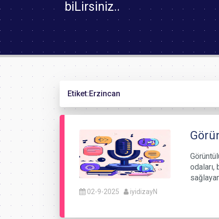
biLirsiniz..
Etiket:
Erzincan
Görün
Görüntül
odaları, 
sağlayan
02-9-2025
iyidizayN