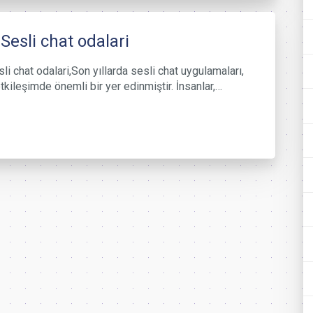
 Sesli chat odalari
li chat odalari,Son yıllarda sesli chat uygulamaları,
tkileşimde önemli bir yer edinmiştir. İnsanlar,…