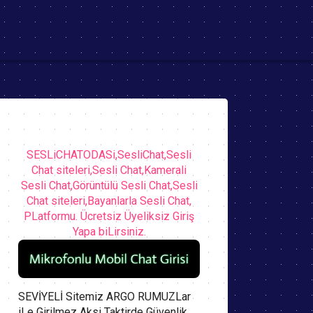
SESLiCHATODASi,SesliChat,Sesli
Chat siteleri,Sesli Chat,Kamerali
Sesli Chat,Görüntülü Sesli Chat,Sesli
Chat siteleri,Bayanlarla Sesli Chat,
PLatformu. Ücretsiz Üyeliksiz Giriş
Yapa biLirsiniz.
SEVİYELİ Sitemiz ARGO RUMUZLar
iLe Girilmez Aksi Taktirde Güvenlik