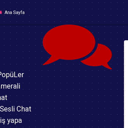
(current)
Ana Sayfa
 PopüLer
amerali
hat
,Sesli Chat
riş yapa