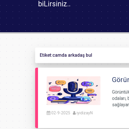
biLirsiniz..
Etiket:
camda arkadaş bul
Görün
Görüntül
odaları, 
sağlayan
02-9-2025
iyidizayN