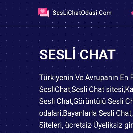
SesLiChatOdasi.Com
SESLI CHAT
Türkiyenin Ve Avrupanın En
SesliChat,Sesli Chat sitesi,K
Sesli Chat,Görüntülü Sesli C
odalari,Bayanlarla Sesli Chat
Siteleri, ücretsiz Üyeliksiz gi