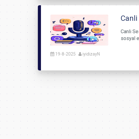
Canli
Canli Ses
sosyal e
19-8-2025
iyidizayN