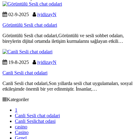
02-9-2025
iyidizayN
Görüntülü Sesli chat odalari
Görüntülü Sesli chat odalari,Görüntülü ve sesli sohbet odaları,
bireylerin dijital ortamda iletişim kurmalarını sağlayan etkili…
19-8-2025
iyidizayN
Canli Sesli chat odalari
Canli Sesli chat odalari,Son yıllarda sesli chat uygulamaları, sosyal
etkileşimde önemli bir yer edinmiştir. İnsanlar,…
Kategoriler
1
Canli Sesli chat odalari
Canli Seslichat odasi
casino
Casino
Genel