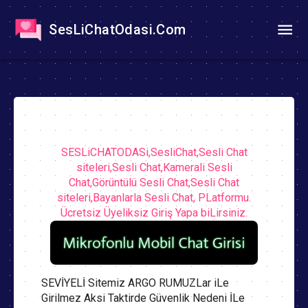
SesLiChatOdasi.Com
SESLiCHATODASi,SesliChat,Sesli Chat
siteleri,Sesli Chat,Kamerali Sesli
Chat,Görüntülü Sesli Chat,Sesli Chat
siteleri,Bayanlarla Sesli Chat, PLatformu.
Ücretsiz Üyeliksiz Giriş Yapa biLirsiniz.
SEVİYELİ Sitemiz ARGO RUMUZLar iLe
Girilmez Aksi Taktirde Güvenlik Nedeni İLe