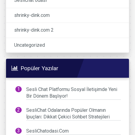
Seslichat odasi
shrinky-dink.com
shrinky-dink.com 2
Uncategorized
Popüler Yazılar
Sesli Chat Platformu Sosyal İletişimde Yeni
Bir Dönem Başlıyor!
SesliChat Odalarında Popüler Olmanın
İpuçları: Dikkat Çekici Sohbet Stratejileri
SesliChatodasi.Com