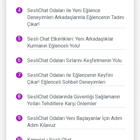
SesliChat Odaları ile Yeni Eğlence
Deneyimleri Arkadaşlarınla Eğlencenin Tadını
Çıkar!
Sesli Chat Etkinlikleri: Yeni Arkadaşlıklar
Kurmanın Eğlenceli Yolu!
SesliChat Odaları Sırlarını Keşfetmenin Yolu
SesliChat Odaları ile Eğlencenin Keyfini
Çıkar! Eğlenceli Sohbet Deneyimleri
SesliChat Odalarında Güvenliği Sağlamanın
Yolları Tehditlere Karşı Önlemler
SesliChat Odaları Yeni Başlayanlar İçin Adım
Adım Kılavuz
KameraLi Sesli Chat