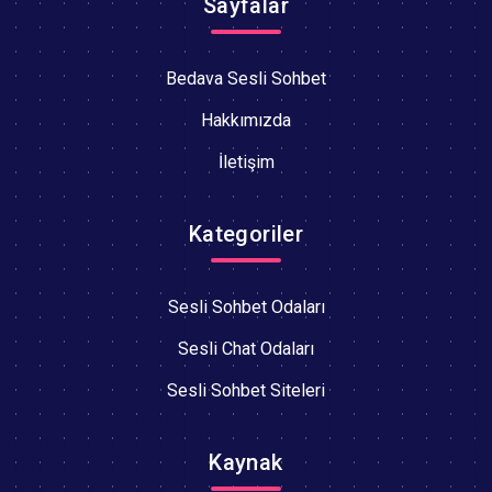
Sayfalar
Bedava Sesli Sohbet
Hakkımızda
İletişim
Kategoriler
Sesli Sohbet Odaları
Sesli Chat Odaları
Sesli Sohbet Siteleri
Kaynak