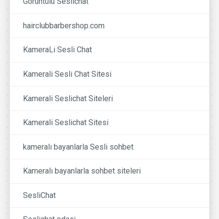
Görüntülü Seslichat
hairclubbarbershop.com
KameraLi Sesli Chat
Kamerali Sesli Chat Sitesi
Kamerali Seslichat Siteleri
Kamerali Seslichat Sitesi
kameralı bayanlarla Sesli sohbet
Kameralı bayanlarla sohbet siteleri
SesliChat