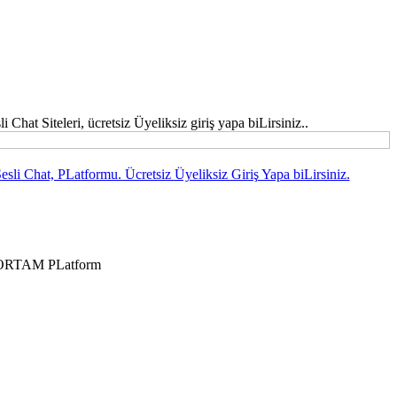
hat Siteleri, ücretsiz Üyeliksiz giriş yapa biLirsiniz..
sli Chat, PLatformu. Ücretsiz Üyeliksiz Giriş Yapa biLirsiniz.
r ORTAM PLatform