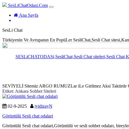
SesLiChatOdasi.Com
(current)
Ana Sayfa
SesLi Chat
Türkiyenin Ve Avrupanın En PopüLer SesliChat,Sesli Chat sitesi,Kameral
SESLiCHATODASi,SesliChat,Sesli Chat siteleri,Sesli Chat,Kamer
SEVİYELİ Sitemiz ARGO RUMUZLar iLe Girilmez Aksi Taktirde Güv
Etiket:
Ankara Sohbet Siteleri
02-9-2025
iyidizayN
Görüntülü Sesli chat odalari
Görüntülü Sesli chat odalari,Görüntülü ve sesli sohbet odaları, bireyle