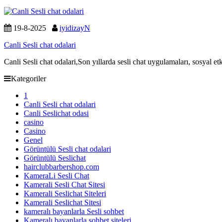
19-8-2025
iyidizayN
Canli Sesli chat odalari
Canli Sesli chat odalari,Son yıllarda sesli chat uygulamaları, sosyal e
Kategoriler
1
Canli Sesli chat odalari
Canli Seslichat odasi
casino
Casino
Genel
Görüntülü Sesli chat odalari
Görüntülü Seslichat
hairclubbarbershop.com
KameraLi Sesli Chat
Kamerali Sesli Chat Sitesi
Kamerali Seslichat Siteleri
Kamerali Seslichat Sitesi
kameralı bayanlarla Sesli sohbet
Kameralı bayanlarla sohbet siteleri