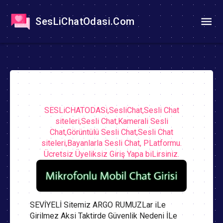
SesLiChatOdasi.Com
SESLiCHATODASi,SesliChat,Sesli Chat
siteleri,Sesli Chat,Kamerali Sesli
Chat,Görüntülü Sesli Chat,Sesli Chat
siteleri,Bayanlarla Sesli Chat, PLatformu.
Ücretsiz Üyeliksiz Giriş Yapa biLirsiniz.
SEVİYELİ Sitemiz ARGO RUMUZLar iLe
Girilmez Aksi Taktirde Güvenlik Nedeni İLe