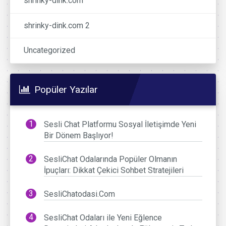
shrinky-dink.com
shrinky-dink.com 2
Uncategorized
Popüler Yazılar
Sesli Chat Platformu Sosyal İletişimde Yeni
Bir Dönem Başlıyor!
SesliChat Odalarında Popüler Olmanın
İpuçları: Dikkat Çekici Sohbet Stratejileri
SesliChatodasi.Com
SesliChat Odaları ile Yeni Eğlence