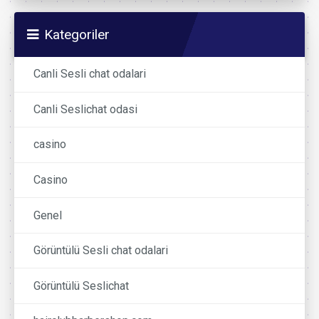
Kategoriler
Canli Sesli chat odalari
Canli Seslichat odasi
casino
Casino
Genel
Görüntülü Sesli chat odalari
Görüntülü Seslichat