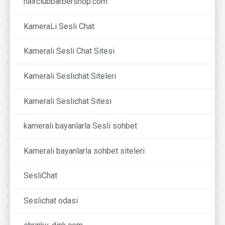
hairclubbarbershop.com
KameraLi Sesli Chat
Kamerali Sesli Chat Sitesi
Kamerali Seslichat Siteleri
Kamerali Seslichat Sitesi
kameralı bayanlarla Sesli sohbet
Kameralı bayanlarla sohbet siteleri
SesliChat
Seslichat odasi