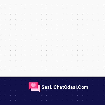
SesLiChatOdasi.Com