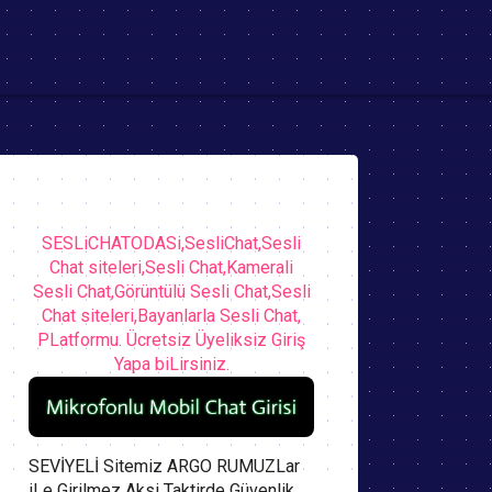
SESLiCHATODASi,SesliChat,Sesli
Chat siteleri,Sesli Chat,Kamerali
Sesli Chat,Görüntülü Sesli Chat,Sesli
Chat siteleri,Bayanlarla Sesli Chat,
PLatformu. Ücretsiz Üyeliksiz Giriş
Yapa biLirsiniz.
SEVİYELİ Sitemiz ARGO RUMUZLar
iLe Girilmez Aksi Taktirde Güvenlik