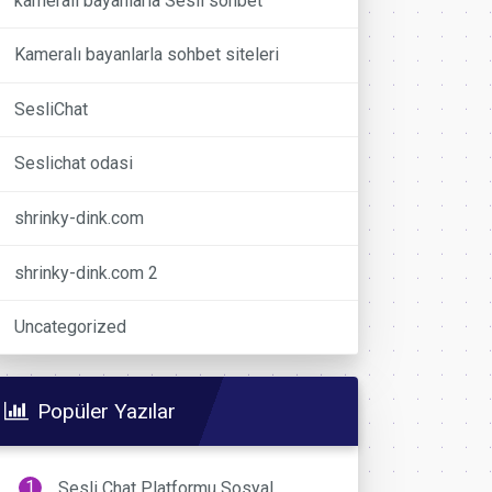
kameralı bayanlarla Sesli sohbet
Kameralı bayanlarla sohbet siteleri
SesliChat
Seslichat odasi
shrinky-dink.com
shrinky-dink.com 2
Uncategorized
Popüler Yazılar
Sesli Chat Platformu Sosyal