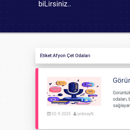
biLirsiniz..
Etiket:
Afyon Çet Odaları
Görün
Görüntül
odaları, 
sağlayan
02-9-2025
iyidizayN