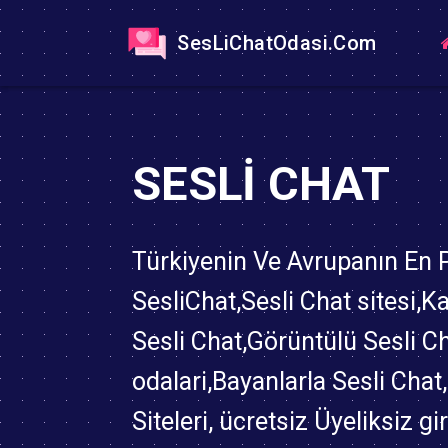
SesLiChatOdasi.Com
SESLI CHAT
Türkiyenin Ve Avrupanın En
SesliChat,Sesli Chat sitesi,K
Sesli Chat,Görüntülü Sesli C
odalari,Bayanlarla Sesli Chat
Siteleri, ücretsiz Üyeliksiz gi