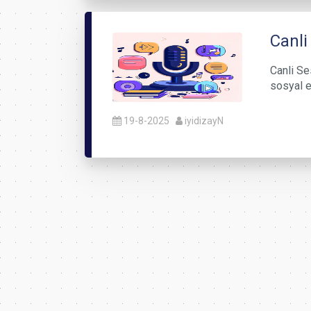
Canli
Canli Ses
sosyal e
19-8-2025
iyidizayN