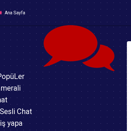
(current)
Ana Sayfa
 PopüLer
amerali
hat
,Sesli Chat
riş yapa